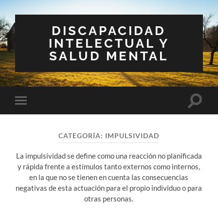
DISCAPACIDAD
INTELECTUAL Y
SALUD MENTAL
Altern
Alternar
el
el
campo
menú
de
móvil
búsqu
CATEGORÍA:
IMPULSIVIDAD
La impulsividad se define como una reacción no planificada
y rápida frente a estímulos tanto externos como internos,
en la que no se tienen en cuenta las consecuencias
negativas de esta actuación para el propio individuo o para
otras personas.