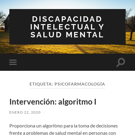
DISCAPACIDAD
INTELECTUAL Y
SALUD MENTAL
Altern
Alternar
el
el
campo
menú
de
móvil
búsqu
ETIQUETA:
PSICOFARMACOLOGÍA
Intervención: algoritmo I
ENERO 22, 2020
/
Proporciona un algoritmo para la toma de decisiones
frente a problemas de salud mental en personas con